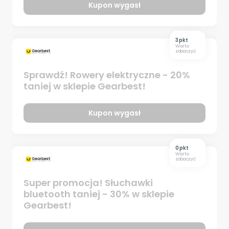
Kupon wygasł
3 pkt
Warto
zobaczyć
Sprawdź! Rowery elektryczne - 20%
taniej w sklepie Gearbest!
Kupon wygasł
0 pkt
Warto
zobaczyć
Super promocja! Słuchawki
bluetooth taniej - 30% w sklepie
Gearbest!