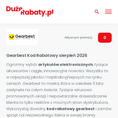
search
0
Aktywnych promocji:
Gearbest Kod Rabatowy sierpień 2026
Ogromny wybór
artykułów elektronicznych
, tysiące
akcesoriów i ciągłe, innowacyjne nowości. Wszystko to
w najwyższej jakości i najatrakcyjniejszych na rynku
cenach. Gearbest to marka, która w zaledwie 3 lata
zasłynęła na całym świecie. Tysiące wirusowo
promowanych okazji i niepowtarzalne doświadczenie
klienta to tylko niektóre z mocnych stron dystrybutora.
Wykorzystaj dowolny
kod rabatowy gearbest
i zamów
sprzęt od niezawodnego lidera w swojej branży.