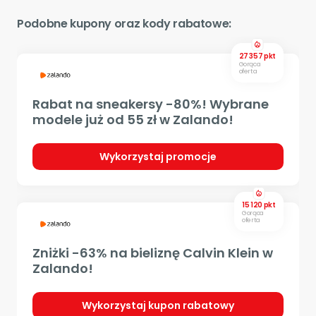
Podobne kupony oraz kody rabatowe:
local_fire_department
27 357 pkt
Gorąca
oferta
Rabat na sneakersy -80%! Wybrane
modele już od 55 zł w Zalando!
Wykorzystaj promocje
local_fire_department
15 120 pkt
Gorąca
oferta
Zniżki -63% na bieliznę Calvin Klein w
Zalando!
Wykorzystaj kupon rabatowy