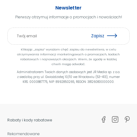
Newsletter
Pierwszy otrzymuj informacje o promocjach i nowościach!
Zapisz
Klikając „zapisz” wyrażam chęć zapisu do newslettera, w celu
otrzymywania informacji marketingowych o promocjach, kodach
rabatowych i najnowszych okazjach. Wiem, że zgodę w każdej
chwili mogę odwołać.
Administratorem Twoich danych osobowych jest JR Media sp. z o.o.
z siedzibą przy ul. Gwiaździstej 10/10 we Wrocławiu (53-413), numer
KRS: 0000887775, NIP: 8992850265, REGON: 38126083000000.
Rabaty i kody rabatowe
Rekomendowane