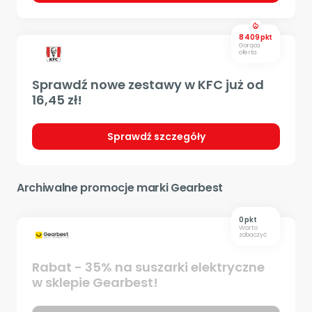
local_fire_department
8 409 pkt
Gorąca
oferta
Sprawdź nowe zestawy w KFC już od
16,45 zł!
Sprawdź szczegóły
Archiwalne promocje marki Gearbest
0 pkt
Warto
zobaczyć
Rabat - 35% na suszarki elektryczne
w sklepie Gearbest!