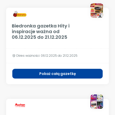
Biedronka gazetka Hity i
inspiracje ważna od
06.12.2025 do 21.12.2025
Okres ważności:
06.12.2025 do 21.12.2025
alarm
Pokaż całą gazetkę