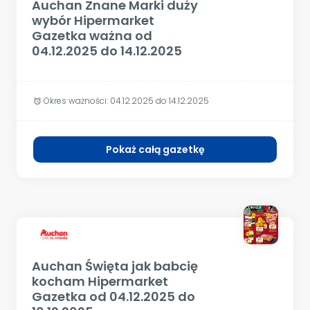
Auchan Znane Marki duży
wybór Hipermarket
Gazetka ważna od
04.12.2025 do 14.12.2025
Okres ważności:
04.12.2025 do 14.12.2025
alarm
Pokaż całą gazetkę
Auchan Święta jak babcię
kocham Hipermarket
Gazetka od 04.12.2025 do