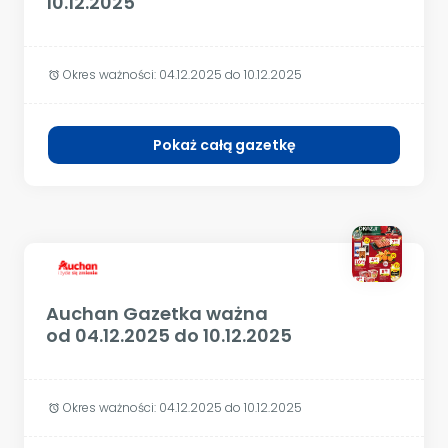
10.12.2025
Okres ważności:
04.12.2025 do 10.12.2025
alarm
Pokaż całą gazetkę
Auchan Gazetka ważna
od 04.12.2025 do 10.12.2025
Okres ważności:
04.12.2025 do 10.12.2025
alarm