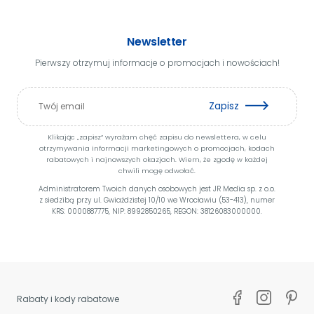
Newsletter
Pierwszy otrzymuj informacje o promocjach i nowościach!
Zapisz
Klikając „zapisz” wyrażam chęć zapisu do newslettera, w celu
otrzymywania informacji marketingowych o promocjach, kodach
rabatowych i najnowszych okazjach. Wiem, że zgodę w każdej
chwili mogę odwołać.
Administratorem Twoich danych osobowych jest JR Media sp. z o.o.
z siedzibą przy ul. Gwiaździstej 10/10 we Wrocławiu (53-413), numer
KRS: 0000887775, NIP: 8992850265, REGON: 38126083000000.
Rabaty i kody rabatowe