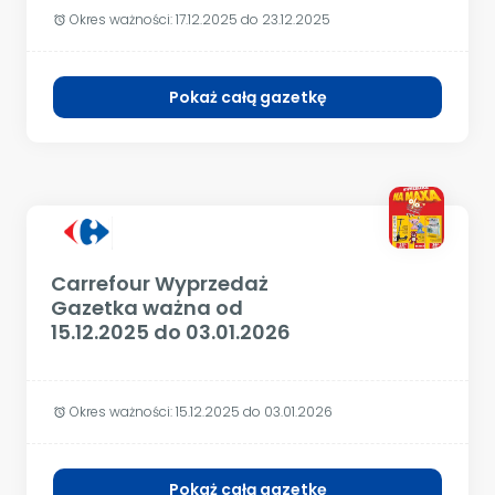
Okres ważności:
17.12.2025 do 23.12.2025
alarm
Pokaż całą gazetkę
Carrefour Wyprzedaż
Gazetka ważna od
15.12.2025 do 03.01.2026
Okres ważności:
15.12.2025 do 03.01.2026
alarm
Pokaż całą gazetkę