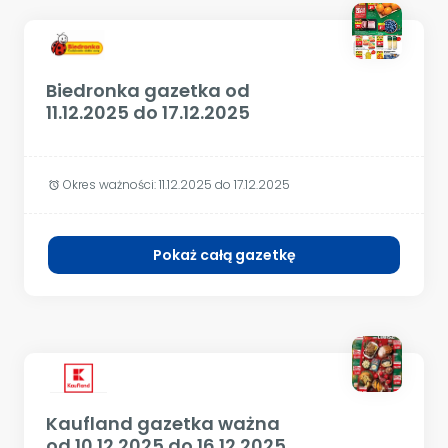
Biedronka gazetka od
11.12.2025 do 17.12.2025
Okres ważności:
11.12.2025 do 17.12.2025
alarm
Pokaż całą gazetkę
Kaufland gazetka ważna
od 10.12.2025 do 16.12.2025