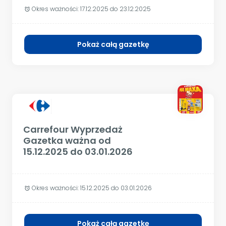
Okres ważności:
17.12.2025 do 23.12.2025
alarm
Pokaż całą gazetkę
Carrefour Wyprzedaż
Gazetka ważna od
15.12.2025 do 03.01.2026
Okres ważności:
15.12.2025 do 03.01.2026
alarm
Pokaż całą gazetkę