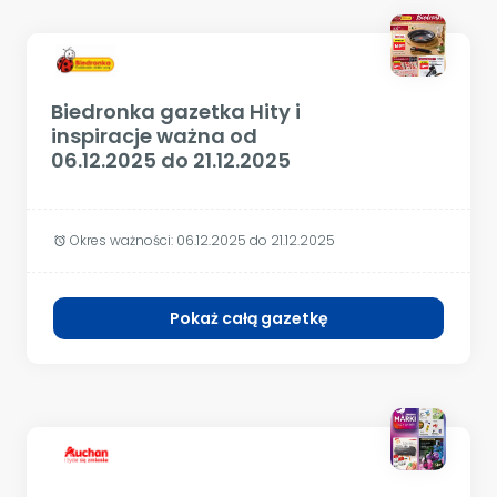
Biedronka gazetka Hity i
inspiracje ważna od
06.12.2025 do 21.12.2025
Okres ważności:
06.12.2025 do 21.12.2025
alarm
Pokaż całą gazetkę