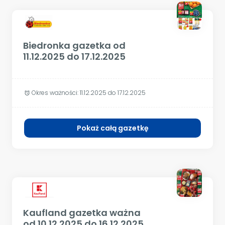
Biedronka gazetka od
11.12.2025 do 17.12.2025
Okres ważności:
11.12.2025 do 17.12.2025
alarm
Pokaż całą gazetkę
Kaufland gazetka ważna
od 10.12.2025 do 16.12.2025