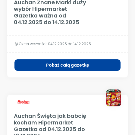
Auchan Znane Marki duży
wybór Hipermarket
Gazetka ważna od
04.12.2025 do 14.12.2025
Okres ważności:
04.12.2025 do 14.12.2025
alarm
Pokaż całą gazetkę
Auchan Święta jak babcię
kocham Hipermarket
Gazetka od 04.12.2025 do