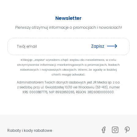
Newsletter
Pierwszy otrzymuj informacje o promocjach i nowościach!
Zapisz
Klikając „zapisz” wyrażam chęć zapisu do newslettera, w celu
otrzymywania informacji marketingowych o promocjach, kodach
rabatowych i najnowszych okazjach. Wiem, że zgodę w każdej
chwili mogę odwołać.
Administratorem Twoich danych osobowych jest JR Media sp. z o.o.
z siedzibą przy ul. Gwiaździstej 10/10 we Wrocławiu (53-413), numer
KRS: 0000887775, NIP: 8992850265, REGON: 38126083000000.
Rabaty i kody rabatowe