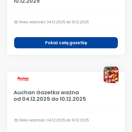
10.12.2025
Okres ważności:
04.12.2025 do 10.12.2025
alarm
Pokaż całą gazetkę
Auchan Gazetka ważna
od 04.12.2025 do 10.12.2025
Okres ważności:
04.12.2025 do 10.12.2025
alarm