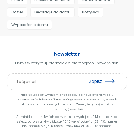
Odzież
Dekoracje do domu
Rozrywka
Wyposażenie domu
Newsletter
Pierwszy otrzymuj informacje o promocjach i nowościach!
Zapisz
Klikając „zapisz” wyrażam chęć zapisu do newslettera, w celu
otrzymywania informacji marketingowych o promocjach, kodach
rabatowych i najnowszych okazjach. Wiem, że zgodę w każdej
chwili mogę odwołać.
Administratorem Twoich danych osobowych jest JR Media sp. z o.o.
z siedzibą przy ul. Gwiaździstej 10/10 we Wrocławiu (53-413), numer
KRS: 0000887775, NIP: 8992850265, REGON: 38126083000000.