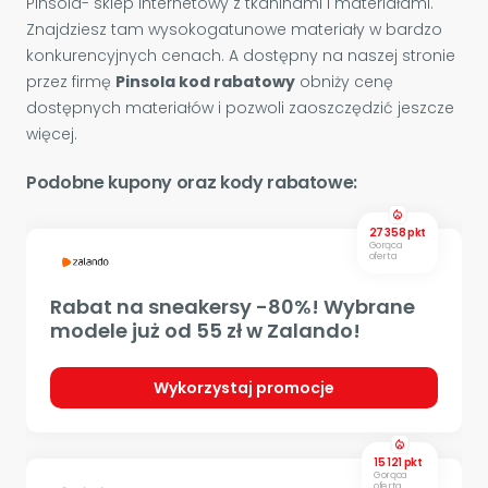
Pinsola- sklep internetowy z tkaninami i materiałami.
Znajdziesz tam wysokogatunowe materiały w bardzo
konkurencyjnych cenach. A dostępny na naszej stronie
przez firmę
Pinsola kod rabatowy
obniży cenę
dostępnych materiałów i pozwoli zaoszczędzić jeszcze
więcej.
Podobne kupony oraz kody rabatowe:
local_fire_department
27 358 pkt
Gorąca
oferta
Rabat na sneakersy -80%! Wybrane
modele już od 55 zł w Zalando!
Wykorzystaj promocje
local_fire_department
15 121 pkt
Gorąca
oferta