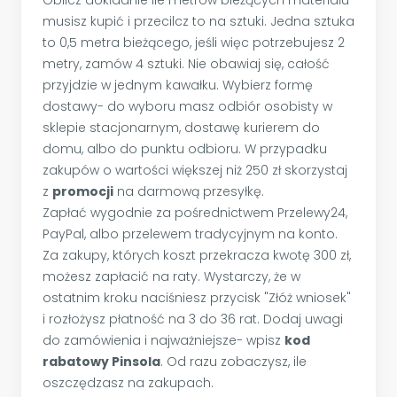
musisz kupić i przecilcz to na sztuki. Jedna sztuka
to 0,5 metra bieżącego, jeśli więc potrzebujesz 2
metry, zamów 4 sztuki. Nie obawiaj się, całość
przyjdzie w jednym kawałku. Wybierz formę
dostawy- do wyboru masz odbiór osobisty w
sklepie stacjonarnym, dostawę kurierem do
domu, albo do punktu odbioru. W przypadku
zakupów o wartości większej niż 250 zł skorzystaj
z
promocji
na darmową przesyłkę.
Zapłać wygodnie za pośrednictwem Przelewy24,
PayPal, albo przelewem tradycyjnym na konto.
Za zakupy, których koszt przekracza kwotę 300 zł,
możesz zapłacić na raty. Wystarczy, że w
ostatnim kroku naciśniesz przycisk "Złóż wniosek"
i rozłożysz płatność na 3 do 36 rat. Dodaj uwagi
do zamówienia i najważniejsze- wpisz
kod
rabatowy Pinsola
. Od razu zobaczysz, ile
oszczędzasz na zakupach.