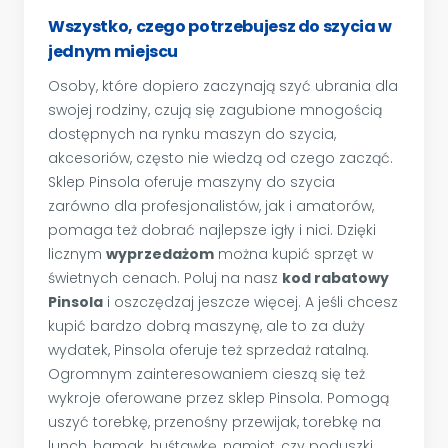
Wszystko, czego potrzebujesz do szycia w
jednym miejscu
Osoby, które dopiero zaczynają szyć ubrania dla
swojej rodziny, czują się zagubione mnogością
dostępnych na rynku maszyn do szycia,
akcesoriów, często nie wiedzą od czego zacząć.
Sklep Pinsola oferuje maszyny do szycia
zarówno dla profesjonalistów, jak i amatorów,
pomaga też dobrać najlepsze igły i nici. Dzięki
licznym
wyprzedażom
można kupić sprzęt w
świetnych cenach. Poluj na nasz
kod rabatowy
Pinsola
i oszczędzaj jeszcze więcej. A jeśli chcesz
kupić bardzo dobrą maszynę, ale to za duży
wydatek, Pinsola oferuje też sprzedaż ratalną.
Ogromnym zainteresowaniem cieszą się też
wykroje oferowane przez sklep Pinsola. Pomogą
uszyć torebkę, przenośny przewijak, torebkę na
lunch, hamak, huśtawkę, namiot, czy poduszki.