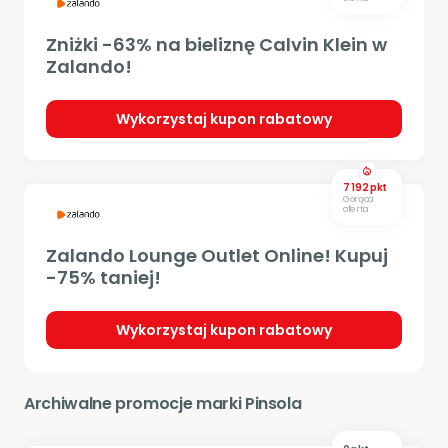
Zniżki -63% na bieliznę Calvin Klein w
Zalando!
Wykorzystaj kupon rabatowy
local_fire_department
7 192 pkt
Gorąca
oferta
Zalando Lounge Outlet Online! Kupuj
-75% taniej!
Wykorzystaj kupon rabatowy
Archiwalne promocje marki Pinsola