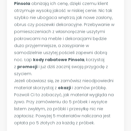
Pinsola
obniżają ich cenę, dzięki czemu klient
otrzymuje wysoką jakość w niskiej cenie. Nic tak
szybko nie ubogaca wnętrza, jak nowe zasłony,
obrus czy poszewki dekoracyjne. Przebywanie w
pomieszczeniach z własnoręcznie uszytymi
pokrowcami na meble i dekoracjami będzie
dużo przyjemniejsze, a zasypianie w
samodzielnie uszytej pościeli zapewni dobrą
noc. Łap
kody rabatowe Pinsola
, korzystaj
z
promocji
i już dziś zacznij swoją przygodę z
szyciem.
Jeżeli obawiasz się, że zamówisz nieodpowiedni
materiał skorzystaj z
okazji
i zamów próbkę.
Pozwoli Ci to zobaczyć, jak materiał wygląda na
żywo. Przy zamówieniu do 5 próbek i wysyłce
listem zwykłym, za próbki i przesyłkę nic nie
zapłacisz. Powyżej 5 materiałów naliczana jest
opłata po 5 złotych za każdą z próbek.