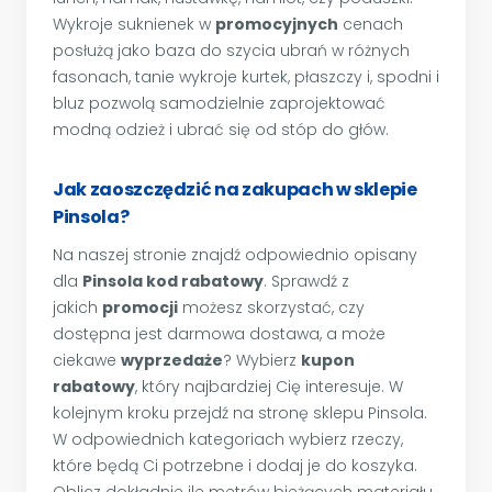
Wykroje suknienek w
promocyjnych
cenach
posłużą jako baza do szycia ubrań w różnych
fasonach, tanie wykroje kurtek, płaszczy i, spodni i
bluz pozwolą samodzielnie zaprojektować
modną odzież i ubrać się od stóp do głów.
Jak zaoszczędzić na zakupach w sklepie
Pinsola?
Na naszej stronie znajdź odpowiednio opisany
dla
Pinsola kod rabatowy
. Sprawdź z
jakich
promocji
możesz skorzystać, czy
dostępna jest darmowa dostawa, a może
ciekawe
wyprzedaże
? Wybierz
kupon
rabatowy
, który najbardziej Cię interesuje. W
kolejnym kroku przejdź na stronę sklepu Pinsola.
W odpowiednich kategoriach wybierz rzeczy,
które będą Ci potrzebne i dodaj je do koszyka.
Oblicz dokładnie ile metrów bieżących materiału