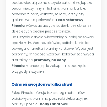
podpowiadają, że na uszycie sukienki najlepsze
będą między innymi tiul, silki, tkanina barbie,
bawełna z lnem, wiskoza, żakard, jersey czy
gipiura. Warto polować na
kod rabatowy
Pinsola
, wówczas uszycie sukienki czy ubranek
dziecięcych będzie jeszcze tańsze.
Do uszycia okrycia wierzchniego lepiej pasować
będzie m.in. Verona, pikówka, softshell, ortalion
bawega, chanelka i tkaniny kurtkowe. Wybór jest
ogromny, mnogość wzorów i kolorów zachwyca
a atrakcyjne
promocyjne ceny
Pinsola
zachęcają do zakupu i rozpoczęcia
przygody z szyciem.
Odmień swój dom w kilka chwil
Sklep Pinsola oferuje też szereg materiałów
obiciowych, tkanin na poszewki dekoracyjne,
obrusy i pościel.
Kody rabatowe