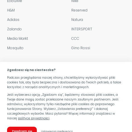
Eobuwie
Nike
H&M
Reserved
Adidas
Natura
Zalando
INTERSPORT
Media Markt
CCC
Mosquito
Gino Rossi
Polityka sklepu
Zgadzasz się na ciasteczka?
Podczas przeglądania naszej strony, chcielibyśmy wykorzystywać pliki
Regulamin serwisu
cookies tak, aby była bezpieczna i dostosowana do Twoich potrzeb, a także
korzystać z narzędzi analitycznych i marketingowych.
Przetwarzanie danych
Jeśli wybierzesz opcję „Zgadzam się”, będziemy stosować pliki cookies, a
Twoje dane mogą zostać przekazane naszym zaufanym partnerom. Jeśli
Kariera
odmówisz, wykorzystamy tylko niezbędne pliki cookies do poprawnego
funkcjonowania Strony. Wybierz „Ustawienia preferencji” i dokonaj
szczegółowych wyborów. Masz pytania? Więcej informacji znajdziesz w
naszej
polityce prywatności
.
© Copyright Dużerabaty 2026
kontakt@duzerabaty.pl
Zgadzam się
Ustawienia preferencji