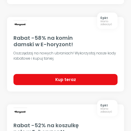
0 pkt
Warto
zobaczyć
Rabat -58% na komin
damski w E-horyzont!
Oszczędzaj na nowych ubraniach! Wykorzystaj nasze kody
rabatowe i kupuj taniej.
Kup teraz
0 pkt
Warto
zobaczyć
Rabat -52% na koszulkę