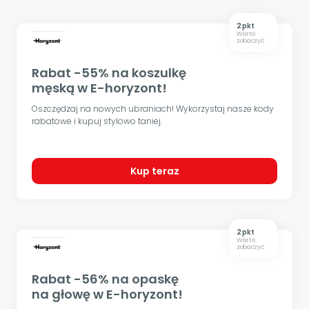
2 pkt
Warto
zobaczyć
Rabat -55% na koszulkę
męską w E-horyzont!
Oszczędzaj na nowych ubraniach! Wykorzystaj nasze kody
rabatowe i kupuj stylowo taniej.
Kup teraz
2 pkt
Warto
zobaczyć
Rabat -56% na opaskę
na głowę w E-horyzont!