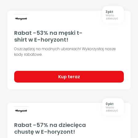
3 pkt
Warto
zobaczyć
Rabat -53% na męski t-
shirt w E-horyzont!
Oszczędzaj na modnych ubraniach! Wykorzystaj nasze
kody rabatowe.
Kup teraz
0 pkt
Warto
zobaczyć
Rabat -57% na dziecięca
chustę w E-horyzont!