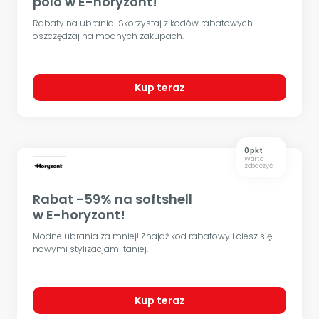
polo w E-horyzont!
Rabaty na ubrania! Skorzystaj z kodów rabatowych i
oszczędzaj na modnych zakupach.
Kup teraz
0 pkt
Warto
zobaczyć
Rabat -59% na softshell
w E-horyzont!
Modne ubrania za mniej! Znajdź kod rabatowy i ciesz się
nowymi stylizacjami taniej.
Kup teraz