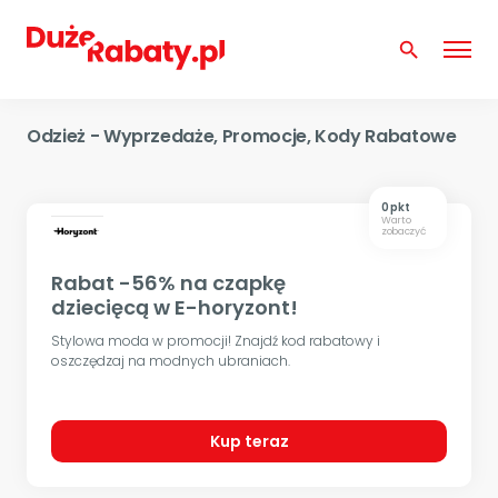
search
Odzież - Wyprzedaże, Promocje, Kody Rabatowe
0 pkt
Warto
zobaczyć
Rabat -56% na czapkę
dziecięcą w E-horyzont!
Stylowa moda w promocji! Znajdź kod rabatowy i
oszczędzaj na modnych ubraniach.
Kup teraz