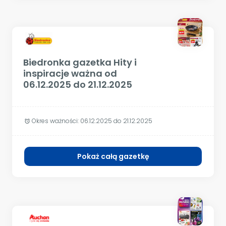
Biedronka gazetka Hity i
inspiracje ważna od
06.12.2025 do 21.12.2025
Okres ważności:
06.12.2025 do 21.12.2025
alarm
Pokaż całą gazetkę