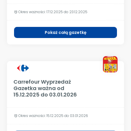
Okres ważności:
17.12.2025 do 23.12.2025
alarm
Pokaż całą gazetkę
Carrefour Wyprzedaż
Gazetka ważna od
15.12.2025 do 03.01.2026
Okres ważności:
15.12.2025 do 03.01.2026
alarm