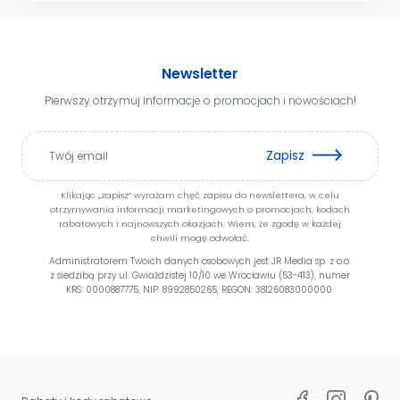
Newsletter
Pierwszy otrzymuj informacje o promocjach i nowościach!
Zapisz
Klikając „zapisz” wyrażam chęć zapisu do newslettera, w celu
otrzymywania informacji marketingowych o promocjach, kodach
rabatowych i najnowszych okazjach. Wiem, że zgodę w każdej
chwili mogę odwołać.
Administratorem Twoich danych osobowych jest JR Media sp. z o.o.
z siedzibą przy ul. Gwiaździstej 10/10 we Wrocławiu (53-413), numer
KRS: 0000887775, NIP: 8992850265, REGON: 38126083000000.