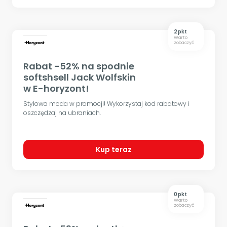
2 pkt
Warto
zobaczyć
Rabat -52% na spodnie
softshsell Jack Wolfskin
w E-horyzont!
Stylowa moda w promocji! Wykorzystaj kod rabatowy i
oszczędzaj na ubraniach.
Kup teraz
0 pkt
Warto
zobaczyć