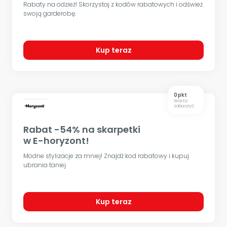
Rabaty na odzież! Skorzystaj z kodów rabatowych i odśwież
swoją garderobę.
Kup teraz
0 pkt
Warto
zobaczyć
Rabat -54% na skarpetki
w E-horyzont!
Modne stylizacje za mniej! Znajdź kod rabatowy i kupuj
ubrania taniej.
Kup teraz