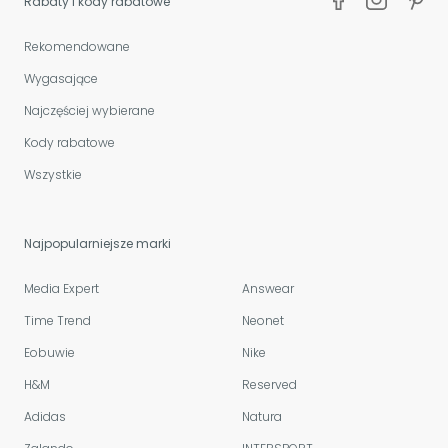
Rabaty i kody rabatowe
Rekomendowane
Wygasające
Najczęściej wybierane
Kody rabatowe
Wszystkie
Najpopularniejsze marki
Media Expert
Answear
Time Trend
Neonet
Eobuwie
Nike
H&M
Reserved
Adidas
Natura