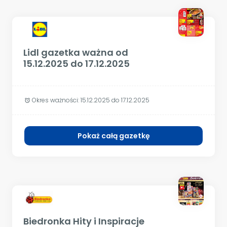
Lidl gazetka ważna od
15.12.2025 do 17.12.2025
Okres ważności:
15.12.2025 do 17.12.2025
alarm
Pokaż całą gazetkę
Biedronka Hity i Inspiracje