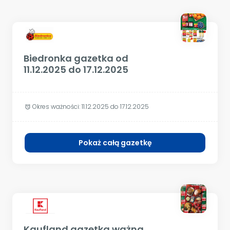
Biedronka gazetka od
11.12.2025 do 17.12.2025
Okres ważności:
11.12.2025 do 17.12.2025
alarm
Pokaż całą gazetkę
Kaufland gazetka ważna