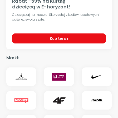
Rabat -59% na kurtkę
dziecięcą w E-horyzont!
Oszczędzaj na modzie! Skorzystaj z kodów rabatowych i
odśwież swoją szafę.
Kup teraz
Marki: