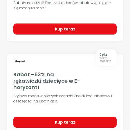
Rabaty na odzież! Skorzystaj z kodów rabatowych i ciesz
się modą za mniej.
Kup teraz
0 pkt
Warto
zobaczyć
Rabat -53% na
rękawiczki dziecięce w E-
horyzont!
Stylowa moda w niższych cenach! Znajdź kod rabatowy i
oszczędzaj na ubraniach.
Kup teraz