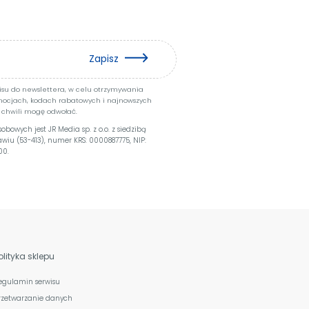
Zapisz
pisu do newslettera, w celu otrzymywania
mocjach, kodach rabatowych i najnowszych
 chwili mogę odwołać.
owych jest JR Media sp. z o.o. z siedzibą
ławiu (53-413), numer KRS: 0000887775, NIP:
00.
olityka sklepu
egulamin serwisu
rzetwarzanie danych