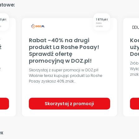
atowe:
0 pkt
1 878 pkt
a
Dobra
a
oferta
y
Rabat -40% na drugi
Ko
ź
produkt La Roshe Posay!
uż
Sprawdź ofertę
Do
promocyjną w DOZ.pl!
Zrób
z
Wyko
Skorzystaj z super promocji w DOZ.pl!
zniżk
Właśnie teraz kupując produkt La Roshe
Posay zyskasz 40% zniżk...
Skorzystaj z promocji
ex