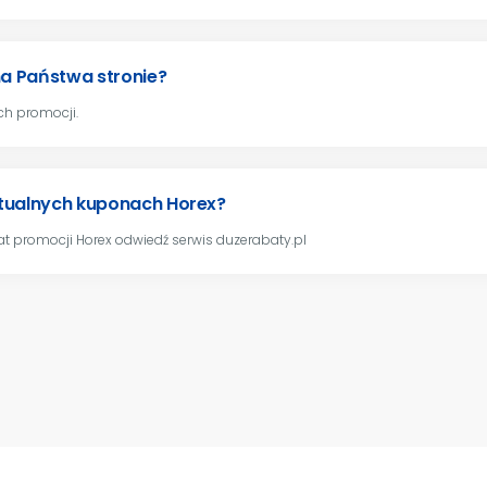
na Państwa stronie?
ch promocji.
ktualnych kuponach Horex?
t promocji Horex odwiedź serwis duzerabaty.pl