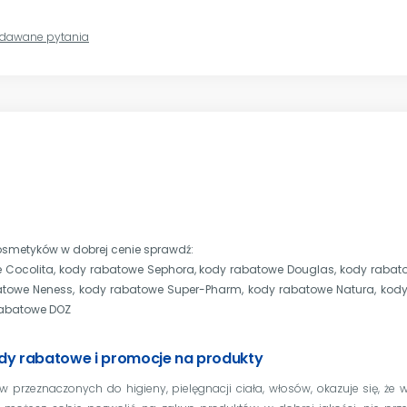
zadawane pytania
kosmetyków w dobrej cenie sprawdź:
 Cocolita
,
kody rabatowe Sephora
,
kody rabatowe Douglas
,
kody rabat
atowe Neness
,
kody rabatowe Super-Pharm
,
kody rabatowe Natura
,
kody
rabatowe DOZ
ody rabatowe i promocje na produkty
w przeznaczonych do higieny, pielęgnacji ciała, włosów, okazuje się, że w