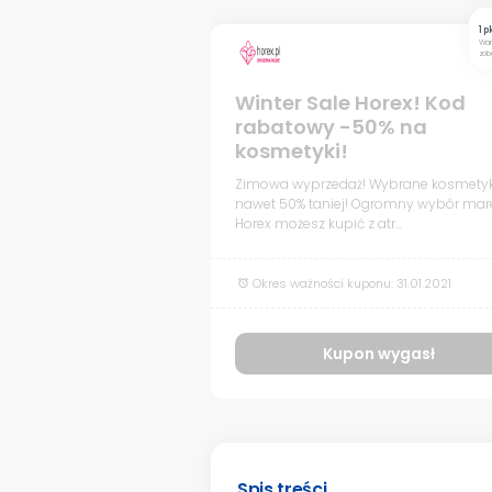
1 p
War
zob
Winter Sale Horex! Kod
rabatowy -50% na
kosmetyki!
Zimowa wyprzedaż! Wybrane kosmetyk
nawet 50% taniej! Ogromny wybór mar
Horex możesz kupić z atr...
Okres ważności kuponu: 31.01.2021
alarm
Kupon wygasł
Spis treści