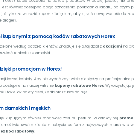
że możesz sobie pozwolić na zakup produktów w dobrej jakości, nie prze
 jest również dostępna opcja oznaczenia posiadania rabatu, po czym p
y już tylko zatwierdzić kupon kliknięciem, aby ujrzeć nową wartość do za
 drogerii.
mi kupionymi z pomocą kodów rabatowych Horex
lone według potrzeb klientów. Znajduje się tutaj dział z
okazjami
na pro
zukać konkretne kosmetyki.
 dzięki promocjom w Horex!
acji każdej kobiety. Aby nie wydać zbyt wiele pieniędzy na profesjonalne p
po dostępne na naszej witrynie
kupony rabatowe Horex
. Wykorzystując j
u, takie jak palety cieni, kredki oraz tusze do rzęs.
um damskich i męskich
uje kupującym również możliwość zakupu perfum. W atrakcyjnej
promoc
umożliwia swoim klientom nabycie perfum z najwyższych marek w o wiel
rex kod rabatowy
.