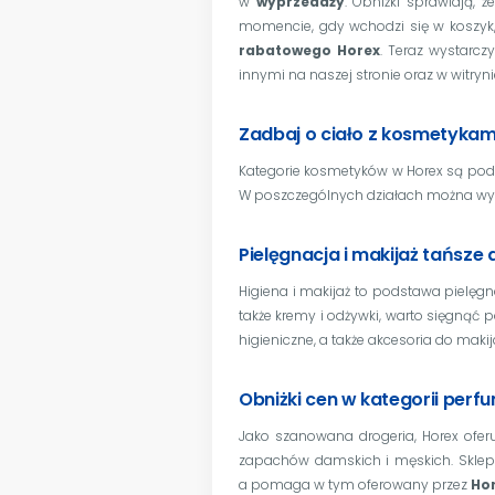
w
wyprzedaży
. Obniżki sprawiają, 
momencie, gdy wchodzi się w koszyk,
rabatowego Horex
. Teraz wystarcz
innymi na naszej stronie oraz w witrynie
Zadbaj o ciało z kosmetyka
Kategorie kosmetyków w Horex są podzie
W poszczególnych działach można wys
Pielęgnacja i makijaż tańsze
Higiena i makijaż to podstawa pielęgn
także kremy i odżywki, warto sięgnąć 
higieniczne, a także akcesoria do makijaż
Obniżki cen w kategorii perf
Jako szanowana drogeria, Horex ofer
zapachów damskich i męskich. Sklep 
a pomaga w tym oferowany przez
Ho