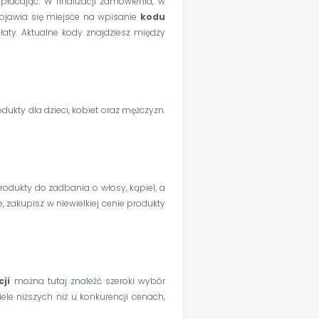
płacając. W finalizacji zamówienia, w
ojawia się miejsce na wpisanie
kodu
płaty. Aktualne kody znajdziesz między
dukty dla dzieci, kobiet oraz mężczyzn.
rodukty do zadbania o włosy, kąpiel, a
e, zakupisz w niewielkiej cenie produkty
ji
można tutaj znaleźć szeroki wybór
e niższych niż u konkurencji cenach,