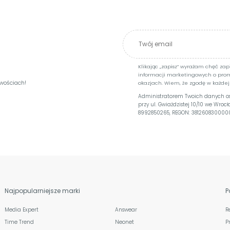
Klikając „zapisz” wyrażam chęć za
informacji marketingowych o pro
owościach!
okazjach. Wiem, że zgodę w każdej
Administratorem Twoich danych osob
przy ul. Gwiaździstej 10/10 we Wroc
8992850265, REGON: 381260830000
Najpopularniejsze marki
P
Media Expert
Answear
R
Time Trend
Neonet
P