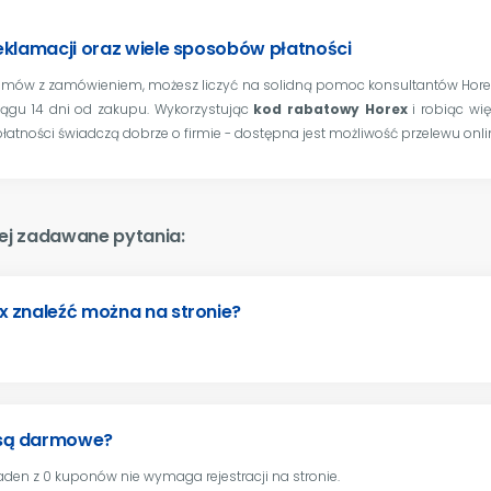
eklamacji oraz wiele sposobów płatności
emów z zamówieniem, możesz liczyć na solidną pomoc konsultantów Hore
iągu 14 dni od zakupu. Wykorzystując
kod rabatowy Horex
i robiąc wi
tności świadczą dobrze o firmie - dostępna jest możliwość przelewu onli
ej zadawane pytania:
x znaleźć można na stronie?
 są darmowe?
den z 0 kuponów nie wymaga rejestracji na stronie.