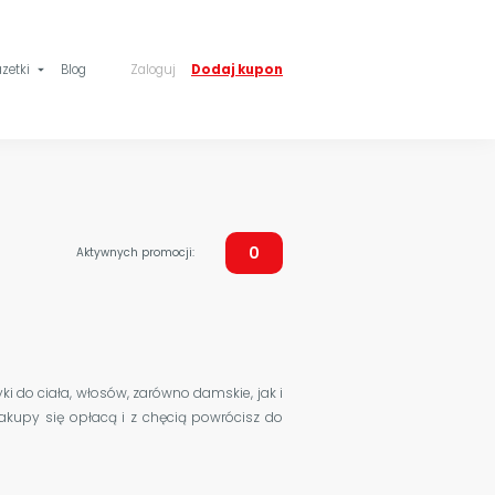
zetki
Blog
Zaloguj
Dodaj kupon
arrow_drop_down
0
Aktywnych promocji:
ki do ciała, włosów, zarówno damskie, jak i
 zakupy się opłacą i z chęcią powrócisz do