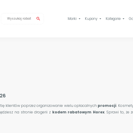
search
Marki
Kupony
Kategorie
Ga
arrow_drop_down
arrow_drop_down
arrow_drop_down
026
tię klientów poprzez organizowanie wielu opłacalnych
promocji
. Kosmety
dziesz na stronie drogerii z
kodem rabatowym Horex
. Sprawi to, że