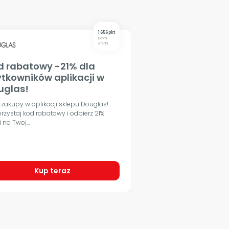
1 656 pkt
Dobra
oferta
d rabatowy -21% dla
ytkowników aplikacji w
uglas!
 zakupy w aplikacji sklepu Douglas!
rzystaj kod rabatowy i odbierz 21%
i na Twoj...
Kup teraz