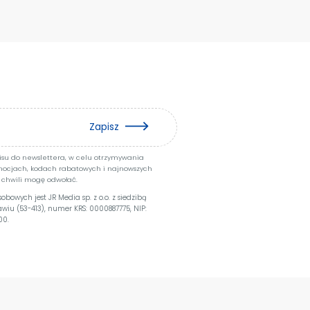
Zapisz
pisu do newslettera, w celu otrzymywania
mocjach, kodach rabatowych i najnowszych
 chwili mogę odwołać.
owych jest JR Media sp. z o.o. z siedzibą
ławiu (53-413), numer KRS: 0000887775, NIP:
00.