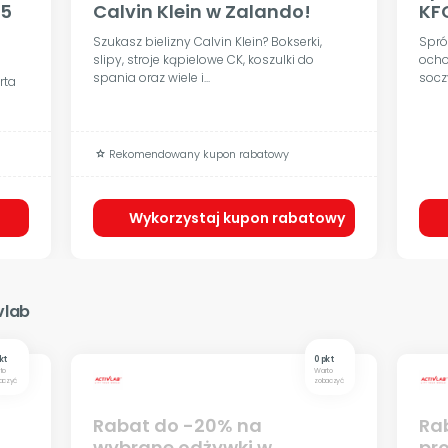
55
Calvin Klein w Zalando!
KFC
Szukasz bielizny Calvin Klein? Bokserki,
Spró
slipy, stroje kąpielowe CK, koszulki do
ocho
spania oraz wiele i...
socz
rta
Rekomendowany kupon rabatowy
grade
Wykorzystaj kupon rabatowy
vlab
kt
0 pkt
to
Warto
aczyć
zobaczyć
Rabat do -20% na
Ra
wybrane odżywki w
pr