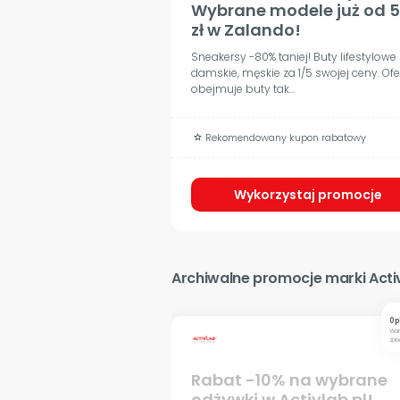
Wybrane modele już od 
zł w Zalando!
Sneakersy -80% taniej! Buty lifestylowe
damskie, męskie za 1/5 swojej ceny. Ofe
obejmuje buty tak...
Rekomendowany kupon rabatowy
grade
Wykorzystaj promocje
Archiwalne promocje marki Acti
0 p
War
zob
Rabat -10% na wybrane
odżywki w Activlab.pl!