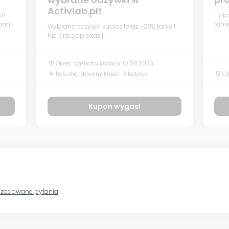
Activlab.pl!
l!
Tylk
ami!
tanie
Wybrane odżywki kupisz teraz -20% taniej!
Nie przegap okazji!
Okres ważności kuponu: 10.08.2023
alarm
Rekomendowany kupon rabatowy
Ok
grade
alarm
Kupon wygasł
b - najczęściej zadawane pytania