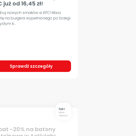
 już od 16,45 zł!
buj nowych smaków w KFC! Masz
tę na burgera wypełnionego po brzegi
ystym k...
Sprawdź szczegóły
0 pkt
Warto
zobaczyć
bat -20% na batony
oteinowe w Activlab!