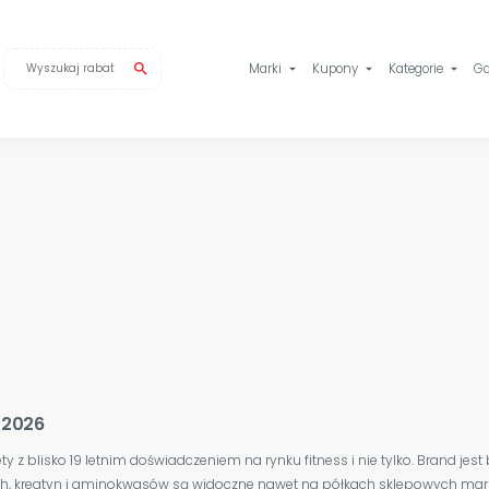
search
Marki
Kupony
Kategorie
Ga
arrow_drop_down
arrow_drop_down
arrow_drop_down
 2026
 z blisko 19 letnim doświadczeniem na rynku fitness i nie tylko. Brand jes
 kreatyn i aminokwasów są widoczne nawet na półkach sklepowych market