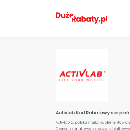
Activlab Kod Rabatowy sierpień
Activlab to polska marka suplementów diety
Czerwone opakowania odżywek białkowych,