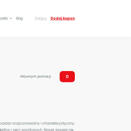
zetki
Blog
Zaloguj
Dodaj kupon
arrow_drop_down
0
Aktywnych promocji:
t bardzo rozpoznawalny i charakterystyczny.
ów i sieci sportowych. Nasze zasięgi nie