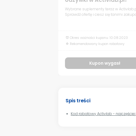
Wybrane suplementy teraz w Activlab.p
Sprawdź ofertę i ciesz się tanimi zakup
Okres ważności kuponu: 10.08.2023
alarm
Rekomendowany kupon rabatowy
grade
Kupon wygasł
Spis treści
Kod rabatowy Activla