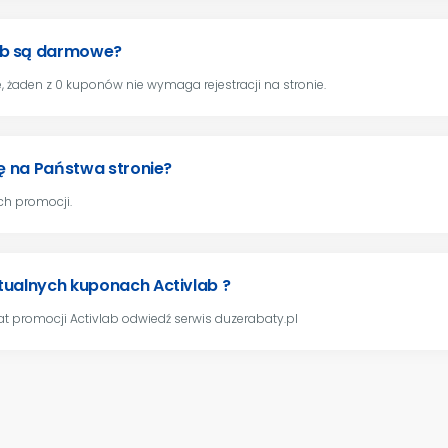
ab są darmowe?
 żaden z 0 kuponów nie wymaga rejestracji na stronie.
dę na Państwa stronie?
ch promocji.
tualnych kuponach Activlab ?
t promocji Activlab odwiedź serwis duzerabaty.pl