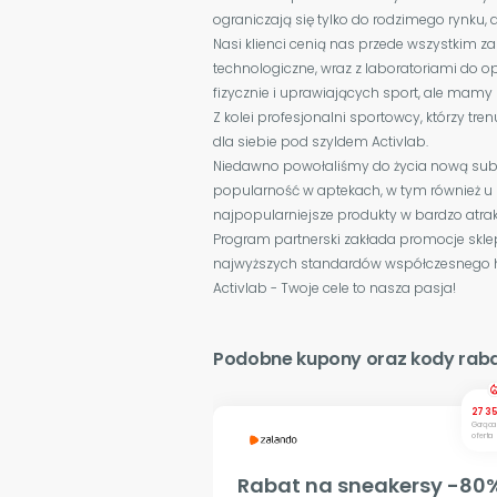
ograniczają się tylko do rodzimego rynku, 
Nasi klienci cenią nas przede wszystkim z
technologiczne, wraz z laboratoriami do o
fizycznie i uprawiających sport, ale mamy
Z kolei profesjonalni sportowcy, którzy tr
dla siebie pod szyldem Activlab.
Niedawno powołaliśmy do życia nową subma
popularność w aptekach, w tym również u 
najpopularniejsze produkty w bardzo atra
Program partnerski zakłada promocje skle
najwyższych standardów współczesnego ha
Activlab - Twoje cele to nasza pasja!
Podobne kupony oraz kody rab
local_fire_de
27 35
Gorąca
oferta
Rabat na sneakersy -80