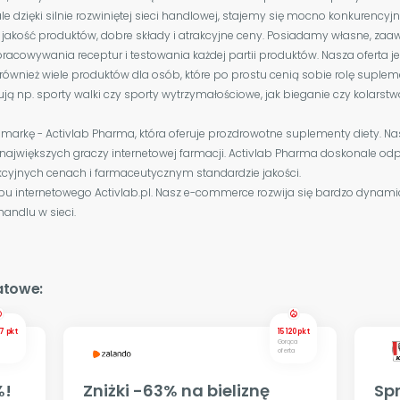
ale dzięki silnie rozwiniętej sieci handlowej, stajemy się mocno konkurency
a jakość produktów, dobre składy i atrakcyjne ceny. Posiadamy własne, z
pracowywania receptur i testowania każdej partii produktów. Nasza oferta
 również wiele produktów dla osób, które po prostu cenią sobie rolę suple
enują np. sporty walki czy sporty wytrzymałościowe, jak bieganie czy kolars
rkę - Activlab Pharma, która oferuje prozdrowotne suplementy diety. Na
największych graczy internetowej farmacji. Activlab Pharma doskonale odp
kcyjnych cenach i farmaceutycznym standardzie jakości.
pu internetowego Activlab.pl. Nasz e-commerce rozwija się bardzo dynamic
ndlu w sieci.
atowe:
partment
local_fire_department
7 pkt
15 120 pkt
Gorąca
oferta
%!
Zniżki -63% na bieliznę
Sp