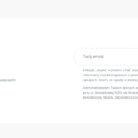
Klikając „zapisz” wyrażam chęć za
informacji marketingowych o pro
owościach!
okazjach. Wiem, że zgodę w każdej
Administratorem Twoich danych osob
przy ul. Gwiaździstej 10/10 we Wroc
8992850265, REGON: 381260830000