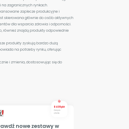
jni na zagranicznych rynkach.
aawansowane zaplecze produkcyjne i
 jest skierowana głównie do osób aktywnych
mentów dla wsparcia zdrowia i odporności.
two, również znajdą produkty odpowiednie
sze produkty zyskują bardzo dużą
owiada na potrzeby rynku, oferując
znie i zmienia, dostosowując się do
local_fire_department
8 409 pkt
Gorąca
oferta
rawdź nowe zestawy w