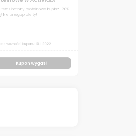
o teraz batony proteinowe kupisz -20%
j! Nie przegap oferty!
res ważności kuponu: 19.11.2022
Kupon wygasł