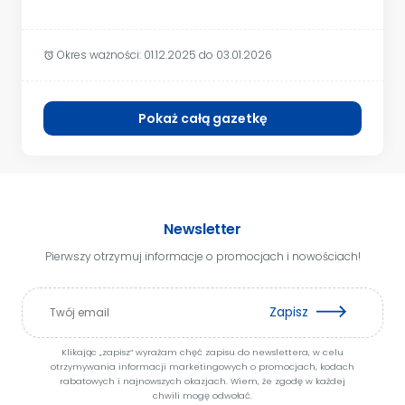
Okres ważności:
01.12.2025 do 03.01.2026
alarm
Pokaż całą gazetkę
Newsletter
Pierwszy otrzymuj informacje o promocjach i nowościach!
Zapisz
Klikając „zapisz” wyrażam chęć zapisu do newslettera, w celu
otrzymywania informacji marketingowych o promocjach, kodach
rabatowych i najnowszych okazjach. Wiem, że zgodę w każdej
chwili mogę odwołać.