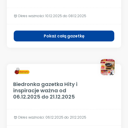
Okres ważności:
10.12.2025 do 08.12.2025
alarm
Pokaż całą gazetkę
Biedronka gazetka Hity i
inspiracje ważna od
06.12.2025 do 21.12.2025
Okres ważności:
06.12.2025 do 21.12.2025
alarm