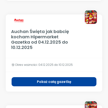
Auchan Święta jak babcię
kocham Hipermarket
Gazetka od 04.12.2025 do
10.12.2025
Okres ważności:
04.12.2025 do 10.12.2025
alarm
Pokaż całą gazetkę