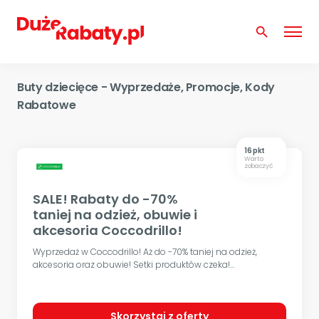
search
Buty dziecięce - Wyprzedaże, Promocje, Kody
Rabatowe
16 pkt
Warto
zobaczyć
SALE! Rabaty do -70%
taniej na odzież, obuwie i
akcesoria Coccodrillo!
Wyprzedaż w Coccodrillo! Aż do -70% taniej na odzież,
akcesoria oraz obuwie! Setki produktów czeka!...
Skorzystaj z oferty