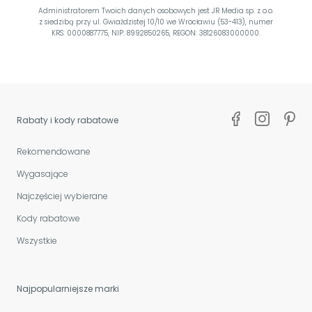
Administratorem Twoich danych osobowych jest JR Media sp. z o.o.
z siedzibą przy ul. Gwiaździstej 10/10 we Wrocławiu (53-413), numer
KRS: 0000887775, NIP: 8992850265, REGON: 38126083000000.
Rabaty i kody rabatowe
Rekomendowane
Wygasające
Najczęściej wybierane
Kody rabatowe
Wszystkie
Najpopularniejsze marki