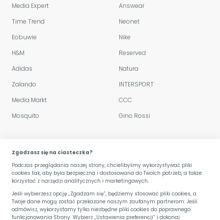
Media Expert
Answear
Time Trend
Neonet
Eobuwie
Nike
H&M
Reserved
Adidas
Natura
Zalando
INTERSPORT
Media Markt
CCC
Mosquito
Gino Rossi
Polityka sklepu
Zgadzasz się na ciasteczka?
Podczas przeglądania naszej strony, chcielibyśmy wykorzystywać pliki
Regulamin serwisu
cookies tak, aby była bezpieczna i dostosowana do Twoich potrzeb, a także
korzystać z narzędzi analitycznych i marketingowych.
Przetwarzanie danych
Jeśli wybierzesz opcję „Zgadzam się”, będziemy stosować pliki cookies, a
Twoje dane mogą zostać przekazane naszym zaufanym partnerom. Jeśli
Kariera
odmówisz, wykorzystamy tylko niezbędne pliki cookies do poprawnego
funkcjonowania Strony. Wybierz „Ustawienia preferencji” i dokonaj