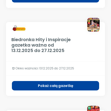
Biedronka Hity i Inspiracje
gazetka ważna od
13.12.2025 do 27.12.2025
Okres ważności:
13.12.2025 do 27.12.2025
alarm
Pokaż całą gazetkę