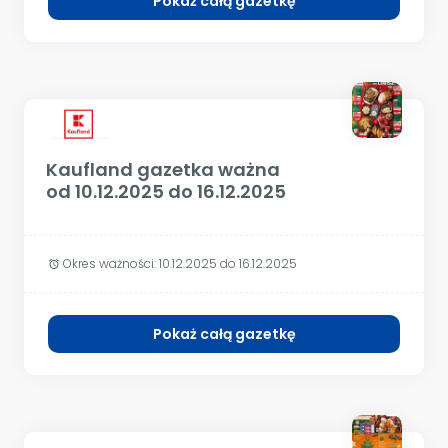
Pokaż całą gazetkę
Kaufland gazetka ważna
od 10.12.2025 do 16.12.2025
Okres ważności:
10.12.2025 do 16.12.2025
alarm
Pokaż całą gazetkę