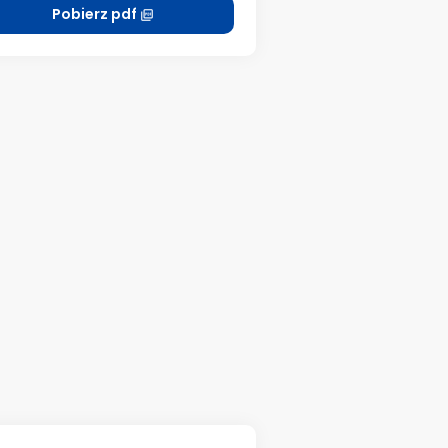
Pobierz pdf
picture_as_pdf