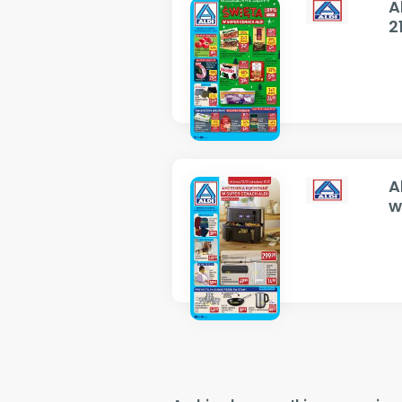
A
2
A
w