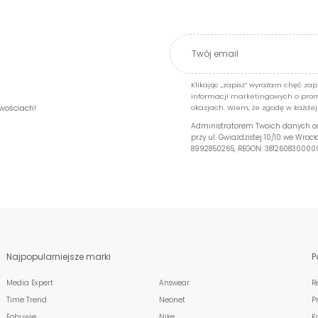
Klikając „zapisz” wyrażam chęć za
informacji marketingowych o pro
owościach!
okazjach. Wiem, że zgodę w każdej
Administratorem Twoich danych osob
przy ul. Gwiaździstej 10/10 we Wroc
8992850265, REGON: 381260830000
Najpopularniejsze marki
P
Media Expert
Answear
R
Time Trend
Neonet
P
Eobuwie
Nike
K