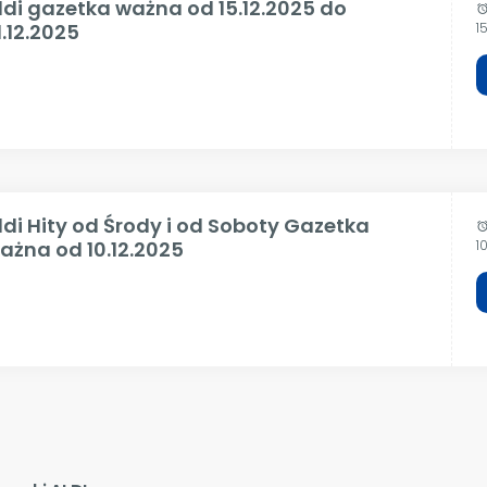
ldi gazetka ważna od 15.12.2025 do
alar
1.12.2025
1
ldi Hity od Środy i od Soboty Gazetka
alar
ażna od 10.12.2025
1