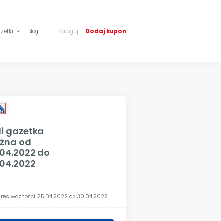
zetki
Blog
Zaloguj
Dodaj kupon
arrow_drop_down
di gazetka
żna od
.04.2022 do
.04.2022
res ważności: 25.04.2022 do 30.04.2022