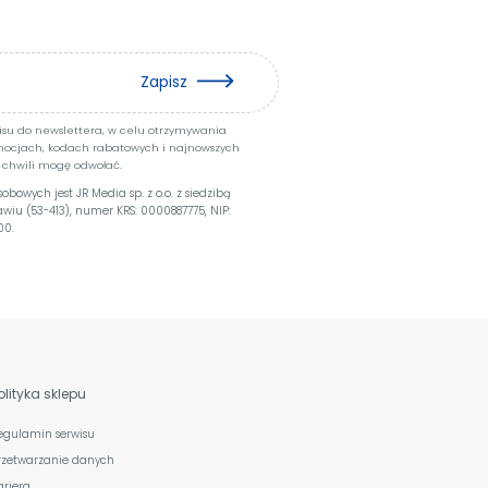
Zapisz
pisu do newslettera, w celu otrzymywania
mocjach, kodach rabatowych i najnowszych
 chwili mogę odwołać.
owych jest JR Media sp. z o.o. z siedzibą
ławiu (53-413), numer KRS: 0000887775, NIP:
00.
olityka sklepu
egulamin serwisu
rzetwarzanie danych
ariera