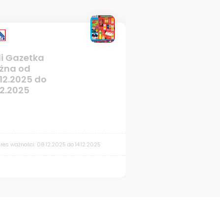
"
alt="Image">
di Gazetka
żna od
12.2025 do
12.2025
res ważności: 08.12.2025 do 14.12.2025