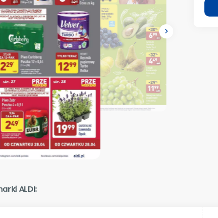
navigate_next
arki ALDI: