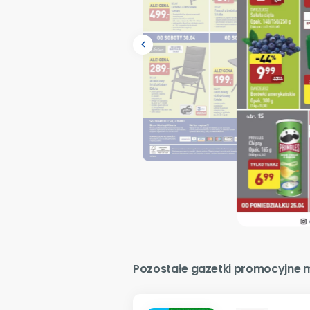
navigate_before
Pozostałe gazetki promocyjne m