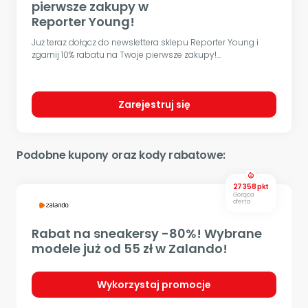
pierwsze zakupy w
Reporter Young!
Już teraz dołącz do newslettera sklepu Reporter Young i
zgarnij 10% rabatu na Twoje pierwsze zakupy!...
Zarejestruj się
Podobne kupony oraz kody rabatowe:
local_fire_department
27 358 pkt
Gorąca
oferta
Rabat na sneakersy -80%! Wybrane
modele już od 55 zł w Zalando!
Wykorzystaj promocje