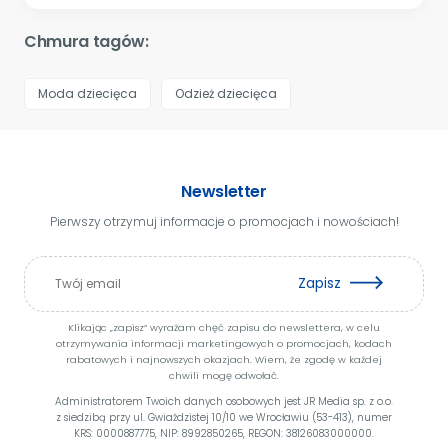
Chmura tagów:
Moda dziecięca
Odzież dziecięca
Newsletter
Pierwszy otrzymuj informacje o promocjach i nowościach!
Zapisz
Klikając „zapisz” wyrażam chęć zapisu do newslettera, w celu
otrzymywania informacji marketingowych o promocjach, kodach
rabatowych i najnowszych okazjach. Wiem, że zgodę w każdej
chwili mogę odwołać.
Administratorem Twoich danych osobowych jest JR Media sp. z o.o.
z siedzibą przy ul. Gwiaździstej 10/10 we Wrocławiu (53-413), numer
KRS: 0000887775, NIP: 8992850265, REGON: 38126083000000.