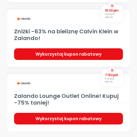
local_fire_department
15 121 pkt
Gorąca
oferta
Zniżki -63% na bieliznę Calvin Klein w
Zalando!
Wykorzystaj kupon rabatowy
local_fire_department
7 192 pkt
Gorąca
oferta
Zalando Lounge Outlet Online! Kupuj
-75% taniej!
Wykorzystaj kupon rabatowy