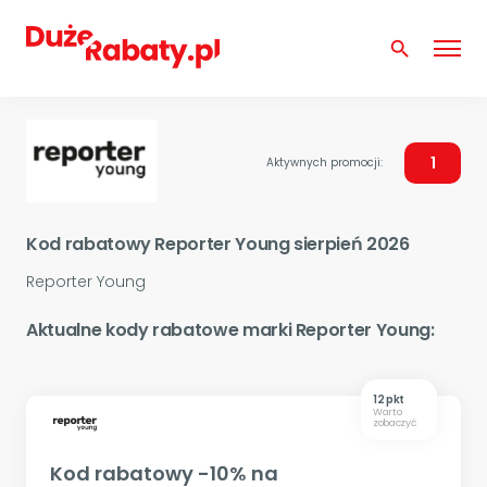
search
1
Aktywnych promocji:
Kod rabatowy Reporter Young sierpień 2026
Reporter Young
Aktualne kody rabatowe marki Reporter Young:
12 pkt
Warto
zobaczyć
Kod rabatowy -10% na