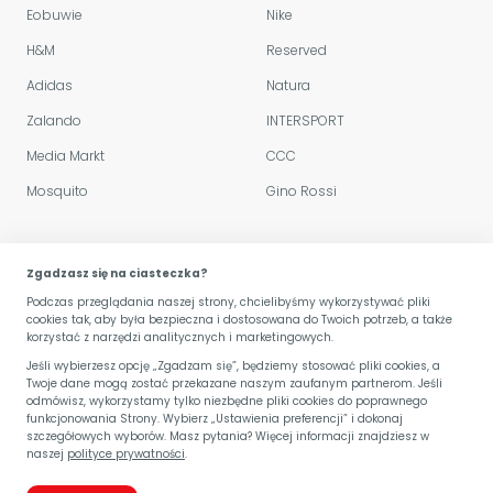
Eobuwie
Nike
H&M
Reserved
Adidas
Natura
Zalando
INTERSPORT
Media Markt
CCC
Mosquito
Gino Rossi
Polityka sklepu
Zgadzasz się na ciasteczka?
Podczas przeglądania naszej strony, chcielibyśmy wykorzystywać pliki
Regulamin serwisu
cookies tak, aby była bezpieczna i dostosowana do Twoich potrzeb, a także
korzystać z narzędzi analitycznych i marketingowych.
Przetwarzanie danych
Jeśli wybierzesz opcję „Zgadzam się”, będziemy stosować pliki cookies, a
Twoje dane mogą zostać przekazane naszym zaufanym partnerom. Jeśli
Kariera
odmówisz, wykorzystamy tylko niezbędne pliki cookies do poprawnego
funkcjonowania Strony. Wybierz „Ustawienia preferencji” i dokonaj
szczegółowych wyborów. Masz pytania? Więcej informacji znajdziesz w
naszej
polityce prywatności
.
© Copyright Dużerabaty 2026
kontakt@duzerabaty.pl