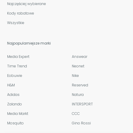
Najczęściej wybierane
Kody rabatowe
Wszystkie
Najpopularniejsze marki
Media Expert
Answear
Time Trend
Neonet
Eobuwie
Nike
H&M
Reserved
Adidas
Natura
Zalando
INTERSPORT
Media Markt
CCC
Mosquito
Gino Rossi