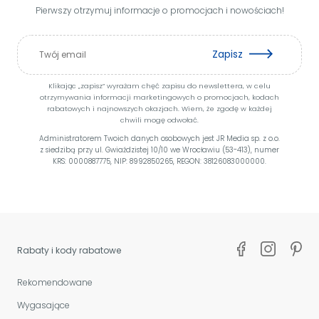
Pierwszy otrzymuj informacje o promocjach i nowościach!
Zapisz
Klikając „zapisz” wyrażam chęć zapisu do newslettera, w celu
otrzymywania informacji marketingowych o promocjach, kodach
rabatowych i najnowszych okazjach. Wiem, że zgodę w każdej
chwili mogę odwołać.
Administratorem Twoich danych osobowych jest JR Media sp. z o.o.
z siedzibą przy ul. Gwiaździstej 10/10 we Wrocławiu (53-413), numer
KRS: 0000887775, NIP: 8992850265, REGON: 38126083000000.
Rabaty i kody rabatowe
Rekomendowane
Wygasające