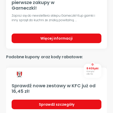
pierwsze zakupy w
Garneczki!
Zapisz się do newslettera sklepu Garneczki! Kup garnki i
inny sprzęt do kuchni ze zniżką powitalną. ...
Więcej informacji
Podobne kupony oraz kody rabatowe:
local_fire_department
8 409 pkt
Gorąca
oferta
Sprawdź nowe zestawy w KFC już od
16,45 zł!
Sprawdź szczegóły