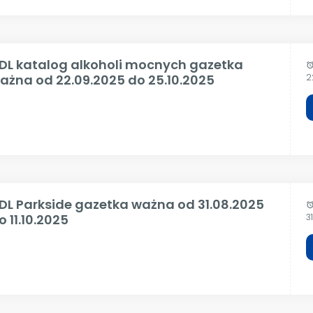
IDL katalog alkoholi mocnych gazetka
alar
ażna od 22.09.2025 do 25.10.2025
2
IDL Parkside gazetka ważna od 31.08.2025
alar
o 11.10.2025
3