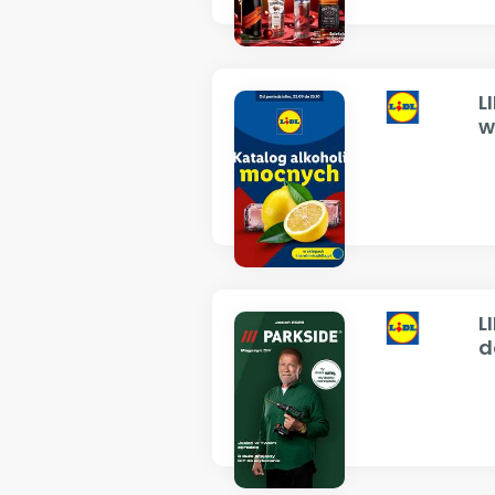
L
w
L
d