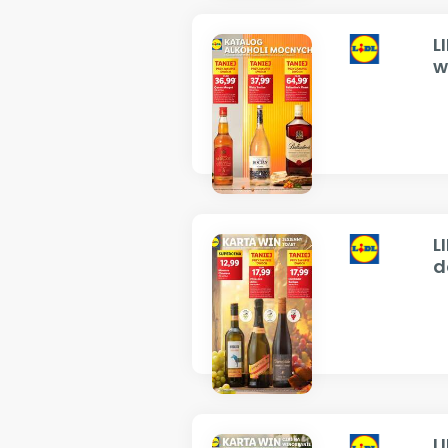
L
w
L
d
L