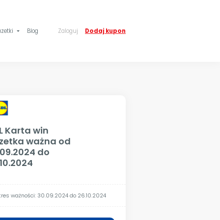
zetki
Blog
Zaloguj
Dodaj kupon
arrow_drop_down
L Karta win
zetka ważna od
.09.2024 do
.10.2024
res ważności: 30.09.2024 do 26.10.2024