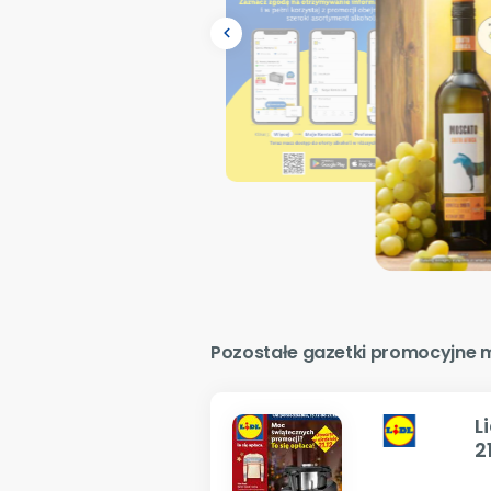
navigate_before
Pozostałe gazetki promocyjne ma
L
2