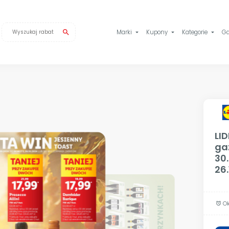
search
Marki
Kupony
Kategorie
Ga
arrow_drop_down
arrow_drop_down
arrow_drop_down
LID
ga
30
26
Ok
alarm