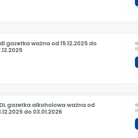
idl gazetka ważna od 15.12.2025 do
alar
7.12.2025
1
IDL gazetka alkoholowa ważna od
alar
1.12.2025 do 03.01.2026
0