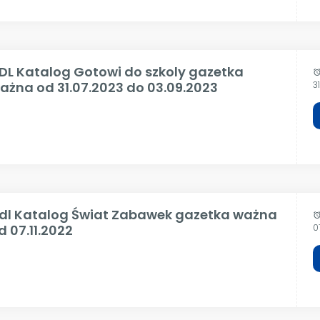
IDL Katalog Gotowi do szkoly gazetka
alar
ażna od 31.07.2023 do 03.09.2023
3
idl Katalog Świat Zabawek gazetka ważna
alar
d 07.11.2022
0