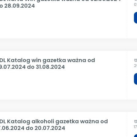
o 28.09.2024
0
IDL Katalog win gazetka ważna od
alar
9.07.2024 do 31.08.2024
2
IDL Katalog alkoholi gazetka ważna od
alar
7.06.2024 do 20.07.2024
1