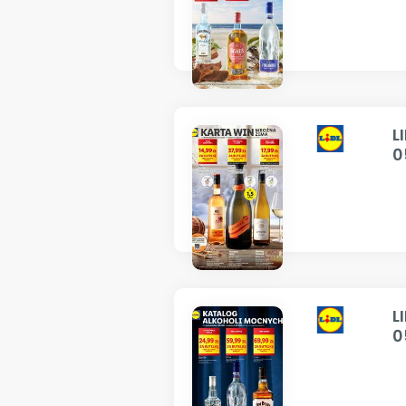
L
0
L
0