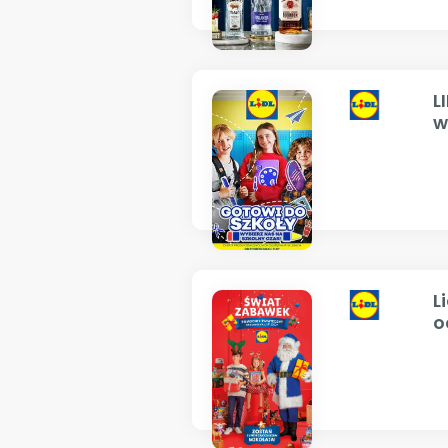
L
w
L
o