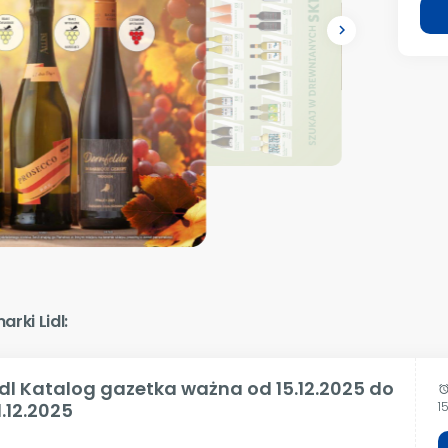
navigate_next
rki Lidl:
idl Katalog gazetka ważna od 15.12.2025 do
alar
1.12.2025
1