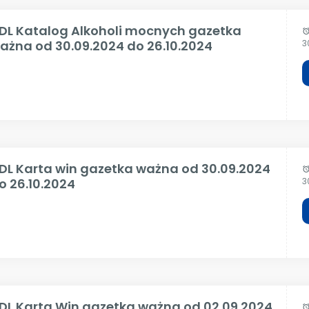
IDL Katalog Alkoholi mocnych gazetka
alar
ażna od 30.09.2024 do 26.10.2024
3
IDL Karta win gazetka ważna od 30.09.2024
alar
o 26.10.2024
3
IDL Karta Win gazetka ważna od 02.09.2024
alar