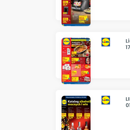
L
1
L
0