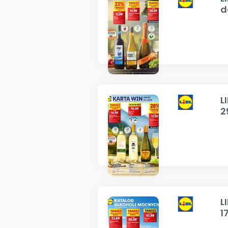
d
L
2
L
1