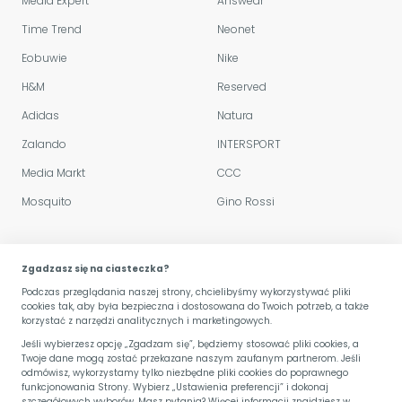
Media Expert
Answear
Time Trend
Neonet
Eobuwie
Nike
H&M
Reserved
Adidas
Natura
Zalando
INTERSPORT
Media Markt
CCC
Mosquito
Gino Rossi
Polityka sklepu
Zgadzasz się na ciasteczka?
Podczas przeglądania naszej strony, chcielibyśmy wykorzystywać pliki
Regulamin serwisu
cookies tak, aby była bezpieczna i dostosowana do Twoich potrzeb, a także
korzystać z narzędzi analitycznych i marketingowych.
Przetwarzanie danych
Jeśli wybierzesz opcję „Zgadzam się”, będziemy stosować pliki cookies, a
Twoje dane mogą zostać przekazane naszym zaufanym partnerom. Jeśli
Kariera
odmówisz, wykorzystamy tylko niezbędne pliki cookies do poprawnego
funkcjonowania Strony. Wybierz „Ustawienia preferencji” i dokonaj
szczegółowych wyborów. Masz pytania? Więcej informacji znajdziesz w