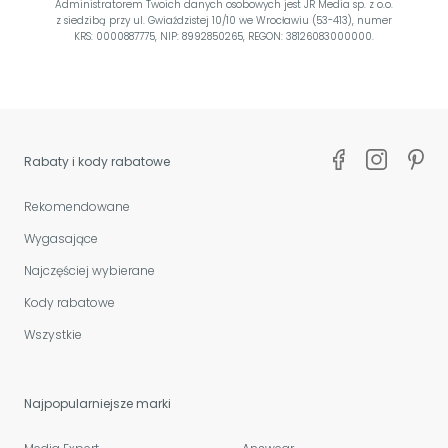
Administratorem Twoich danych osobowych jest JR Media sp. z o.o.
z siedzibą przy ul. Gwiaździstej 10/10 we Wrocławiu (53-413), numer
KRS: 0000887775, NIP: 8992850265, REGON: 38126083000000.
Rabaty i kody rabatowe
Rekomendowane
Wygasające
Najczęściej wybierane
Kody rabatowe
Wszystkie
Najpopularniejsze marki