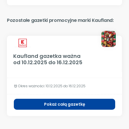
Pozostałe gazetki promocyjne marki Kaufland:
Kaufland gazetka ważna
od 10.12.2025 do 16.12.2025
Okres ważności:
10.12.2025 do 16.12.2025
alarm
Pokaż całą gazetkę