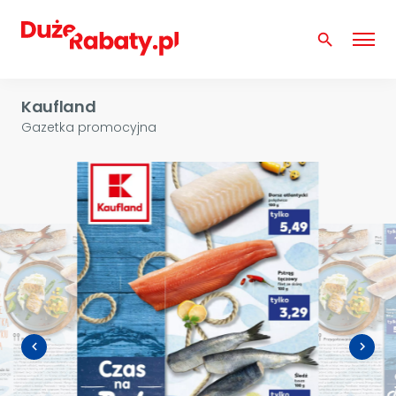
search
Kaufland
Gazetka promocyjna
navigate_before
navigate_next