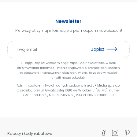
Newsletter
Pierwszy otrzymuj informacje o promocjach i nowościach!
Zapisz
Klikając „zapisz” wyrażam chęć zapisu do newslettera, w celu
otrzymywania informacji marketingowych o promocjach, kodach
rabatowych i najnowszych okazjach. Wiem, że zgodę w każdej
chwili mogę odwołać.
Administratorem Twoich danych osobowych jest JR Media sp. z o.o.
z siedzibą przy ul. Gwiaździstej 10/10 we Wrocławiu (53-413), numer
KRS: 0000887775, NIP: 8992850265, REGON: 38126083000000.
Rabaty i kody rabatowe