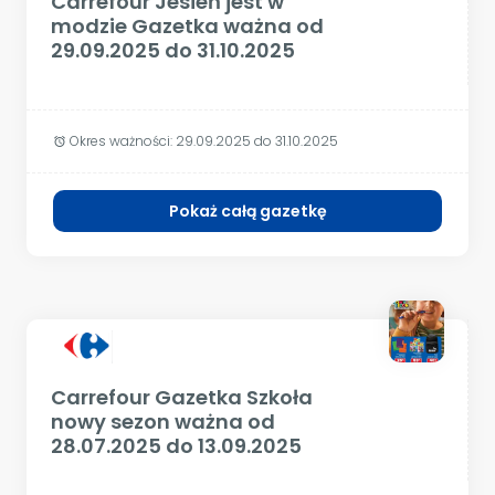
Carrefour Jesień jest w
modzie Gazetka ważna od
29.09.2025 do 31.10.2025
Okres ważności:
29.09.2025 do 31.10.2025
alarm
Pokaż całą gazetkę
Carrefour Gazetka Szkoła
nowy sezon ważna od
28.07.2025 do 13.09.2025