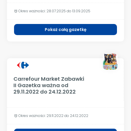
Okres ważności:
28.07.2025 do 13.09.2025
alarm
Pokaż całą gazetkę
Carrefour Market Zabawki
II Gazetka ważna od
29.11.2022 do 24.12.2022
Okres ważności:
29.11.2022 do 24.12.2022
alarm