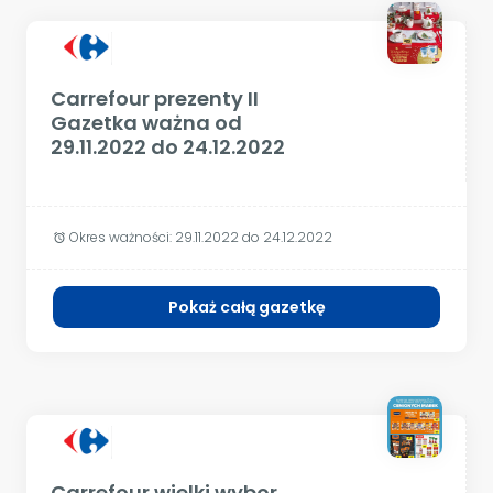
Carrefour prezenty II
Gazetka ważna od
29.11.2022 do 24.12.2022
Okres ważności:
29.11.2022 do 24.12.2022
alarm
Pokaż całą gazetkę
Carrefour wielki wybor