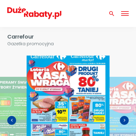
search
Carrefour
Gazetka promocyjna
navigate_before
navigate_next